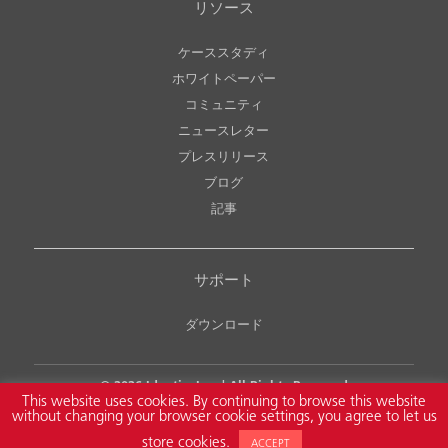
リソース
ケーススタディ
ホワイトペーパー
コミュニティ
ニュースレター
プレスリリース
ブログ
記事
サポート
ダウンロード
© 2026
Identiv, Inc.
| All Rights Reserved
This website uses cookies. By continuing to browse this website
Legal Notice
Copyright & Intellectual Property Policy
without changing your browser cookie settings, you agree to let us
NDAA Compliance
Privacy Policy
Accessibility Policy
store cookies.
ACCEPT