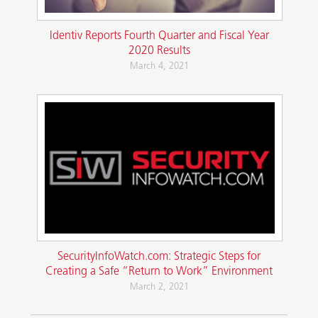
Identiv Reports Fourth Quarter and Fiscal Year
2020 Results
March 4, 2021
SecurityInfoWatch.com: Strategic Steps for
Creating a Safe “Return to Work” Environment
March 2, 2021