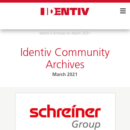
Skip
Navigation
Identiv
\\
Archives for March 2021
Identiv Community
Archives
March 2021